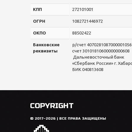
КПП
272101001
ОГРН
1082721446972
ОКПО
88502422
Банковские
р/счет 4070281087000
реквизиты
счет 30101810600000000608
Дальневосточный 
«Сбербанк России» г. Хабар
БИК 040813608
COPYRIGHT
© 2017-2026 | ВСЕ ПРАВА ЗАЩИЩЕНЫ